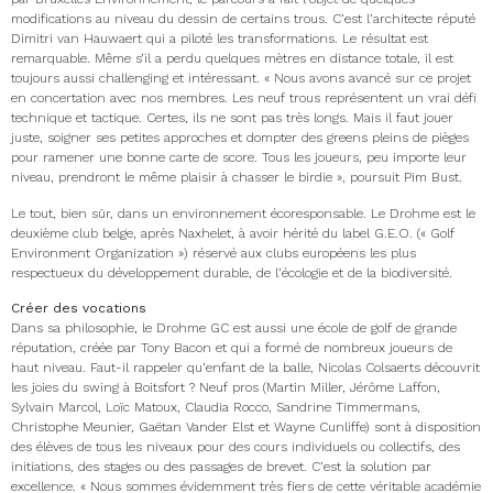
modifications au niveau du dessin de certains trous. C’est l’architecte réputé
Dimitri van Hauwaert qui a piloté les transformations. Le résultat est
remarquable. Même s’il a perdu quelques mètres en distance totale, il est
toujours aussi challenging et intéressant. « Nous avons avancé sur ce projet
en concertation avec nos membres. Les neuf trous représentent un vrai défi
technique et tactique. Certes, ils ne sont pas très longs. Mais il faut jouer
juste, soigner ses petites approches et dompter des greens pleins de pièges
pour ramener une bonne carte de score. Tous les joueurs, peu importe leur
niveau, prendront le même plaisir à chasser le birdie », poursuit Pim Bust.
Le tout, bien sûr, dans un environnement écoresponsable. Le Drohme est le
deuxième club belge, après Naxhelet, à avoir hérité du label G.E.O. (« Golf
Environment Organization ») réservé aux clubs européens les plus
respectueux du développement durable, de l’écologie et de la biodiversité.
Créer des vocations
Dans sa philosophie, le Drohme GC est aussi une école de golf de grande
réputation, créée par Tony Bacon et qui a formé de nombreux joueurs de
haut niveau. Faut-il rappeler qu’enfant de la balle, Nicolas Colsaerts découvrit
les joies du swing à Boitsfort ? Neuf pros (Martin Miller, Jérôme Laffon,
Sylvain Marcol, Loïc Matoux, Claudia Rocco, Sandrine Timmermans,
Christophe Meunier, Gaëtan Vander Elst et Wayne Cunliffe) sont à disposition
des élèves de tous les niveaux pour des cours individuels ou collectifs, des
initiations, des stages ou des passages de brevet. C’est la solution par
excellence. « Nous sommes évidemment très fiers de cette véritable académie