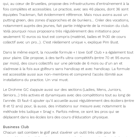
qui, au cœur de Bruxelles, propose des infrastructures d’entraînement à la
fois complètes et accessibles. Le practice, avec ses 46 places, dont 36 sont
équipées Trackman, fait évidemment référence. Mais nous avons aussi un
putting green, des zones d’approches et de bunkers… Créer des vocations,
notamment auprès des jeunes, fait partie intégrante de la mission du club.
Voilà pourquoi nous proposons très régulièrement des initiations pour
seulement 10 euros où tout est compris (matériel, balles et 1h30 de cours
collectif avec un pro…). C’est réellement unique », explique Pim Bust.
Dans le même esprit, la nouvelle formule « I love Golf Club » a également tout
pour plaire. Elle propose, à des tarifs ultra-compétitifs (entre 70 et 95 euros
par mois), des cours collectifs sur une période de 6 mois ou d’un an et
s’adresse à la fois aux golfeurs sans handicap et avec handicap. La formule
est accessible aussi aux non-membres et comprend l’accès illimité aux
installations du practice. Un vrai must.
Le Drohme GC s’appuie aussi sur des sections (Ladies, Mens, Juniors,
Seniors…) très actives et dynamiques avec des compétitions tout au long de
l’année. Et faut-il ajouter qu’il accueille aussi régulièrement des écoliers (entre
8 et 12 ans) pour, là aussi, des initiations sur mesure avec notamment la
méthode très ludique « Snag ». Parfois même, ce sont les pros qui se
déplacent dans les écoles lors des cours d’éducation physique.
Business Club
Chacun sait combien le golf peut s’avérer un outil très utile pour le