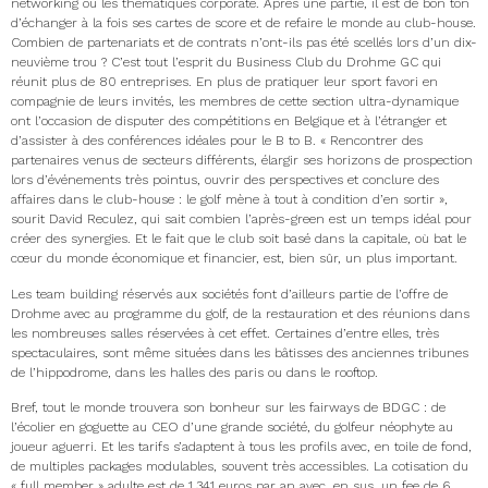
networking ou les thématiques corporate. Après une partie, il est de bon ton
d’échanger à la fois ses cartes de score et de refaire le monde au club-house.
Combien de partenariats et de contrats n’ont-ils pas été scellés lors d’un dix-
neuvième trou ? C’est tout l’esprit du Business Club du Drohme GC qui
réunit plus de 80 entreprises. En plus de pratiquer leur sport favori en
compagnie de leurs invités, les membres de cette section ultra-dynamique
ont l’occasion de disputer des compétitions en Belgique et à l’étranger et
d’assister à des conférences idéales pour le B to B. « Rencontrer des
partenaires venus de secteurs différents, élargir ses horizons de prospection
lors d’événements très pointus, ouvrir des perspectives et conclure des
affaires dans le club-house : le golf mène à tout à condition d’en sortir »,
sourit David Reculez, qui sait combien l’après-green est un temps idéal pour
créer des synergies. Et le fait que le club soit basé dans la capitale, où bat le
cœur du monde économique et financier, est, bien sûr, un plus important.
Les team building réservés aux sociétés font d’ailleurs partie de l’offre de
Drohme avec au programme du golf, de la restauration et des réunions dans
les nombreuses salles réservées à cet effet. Certaines d’entre elles, très
spectaculaires, sont même situées dans les bâtisses des anciennes tribunes
de l’hippodrome, dans les halles des paris ou dans le rooftop.
Bref, tout le monde trouvera son bonheur sur les fairways de BDGC : de
l’écolier en goguette au CEO d’une grande société, du golfeur néophyte au
joueur aguerri. Et les tarifs s’adaptent à tous les profils avec, en toile de fond,
de multiples packages modulables, souvent très accessibles. La cotisation du
« full member » adulte est de 1.341 euros par an avec, en sus, un fee de 6