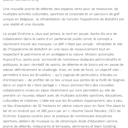
Une nouvelle prairie de détente, des espaces verts pour se ressourcer, de
multiples activités culturelles, sportives et corporate et un parcours de golf
unique en Belgique : la réhabilitation de l’ancien hippodrome de Boitsfort est
une réalité et une réussite.
Le projet Drohme a, plus que jamais, le vent en poupe. Après dix ans de
collaboration dans le cadre d’un partenariat public-privé, le concept a
clairement trouvé ses marques. Le défi n’était pas simple : réhabiliter le site
de l’hippodrome de Boitsfort en une oasis de ressourcement tout en
respectant le patrimoine et en protégeant la nature. Mission accomplie.
Aujourd’hui, après avoir surmonté de nombreux obstacles administratifs et
politiques, le parc récréatif de sports, de détente et de loisirs est en passe de
relever définitivement le challenge. Avec, en toile de fond, un objectif clair :
permettre à tous les Bruxellois – qu’il s’agisse de particuliers, d’écoles ou
d’entreprises – de profiter de ce lieu unique aux portes de la forêt de Soignes
dans un esprit de « libre partage ». « Nous sommes fiers des nouvelles
collaborations mises en place récemment qui vont permettre au site de
prendre un nouveau départ avec de multiples activités sportives, éducatives,
culturelles et créatives. L’idée est que les Bruxellois s’approprient, peu à peu,
ce lieu d’exception de 32 hectares en pleine nature pour en faire ‘the place to
be’ et un endroit qui vit 365 jours par an », résume David Reculez, CEO de
Drohme. Espaces ouverts pour la pratique de nombreuses disciplines
sportives, ateliers de musique ou de céramique, école d’éducation canine,
prairie de détente, restaurants et terrasses, séminaires et team building :