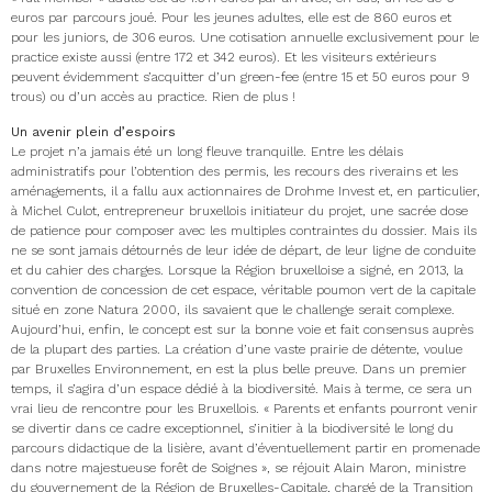
euros par parcours joué. Pour les jeunes adultes, elle est de 860 euros et
pour les juniors, de 306 euros. Une cotisation annuelle exclusivement pour le
practice existe aussi (entre 172 et 342 euros). Et les visiteurs extérieurs
peuvent évidemment s’acquitter d’un green-fee (entre 15 et 50 euros pour 9
trous) ou d’un accès au practice. Rien de plus !
Un avenir plein d’espoirs
Le projet n’a jamais été un long fleuve tranquille. Entre les délais
administratifs pour l’obtention des permis, les recours des riverains et les
aménagements, il a fallu aux actionnaires de Drohme Invest et, en particulier,
à Michel Culot, entrepreneur bruxellois initiateur du projet, une sacrée dose
de patience pour composer avec les multiples contraintes du dossier. Mais ils
ne se sont jamais détournés de leur idée de départ, de leur ligne de conduite
et du cahier des charges. Lorsque la Région bruxelloise a signé, en 2013, la
convention de concession de cet espace, véritable poumon vert de la capitale
situé en zone Natura 2000, ils savaient que le challenge serait complexe.
Aujourd’hui, enfin, le concept est sur la bonne voie et fait consensus auprès
de la plupart des parties. La création d’une vaste prairie de détente, voulue
par Bruxelles Environnement, en est la plus belle preuve. Dans un premier
temps, il s’agira d’un espace dédié à la biodiversité. Mais à terme, ce sera un
vrai lieu de rencontre pour les Bruxellois. « Parents et enfants pourront venir
se divertir dans ce cadre exceptionnel, s’initier à la biodiversité le long du
parcours didactique de la lisière, avant d’éventuellement partir en promenade
dans notre majestueuse forêt de Soignes », se réjouit Alain Maron, ministre
du gouvernement de la Région de Bruxelles-Capitale, chargé de la Transition