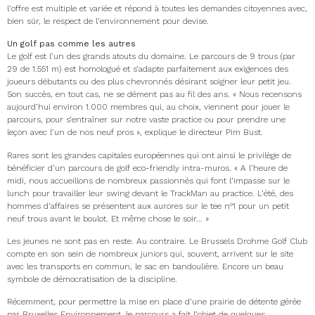
l’offre est multiple et variée et répond à toutes les demandes citoyennes avec,
bien sûr, le respect de l’environnement pour devise.
Un golf pas comme les autres
Le golf est l’un des grands atouts du domaine. Le parcours de 9 trous (par
29 de 1.551 m) est homologué et s’adapte parfaitement aux exigences des
joueurs débutants ou des plus chevronnés désirant soigner leur petit jeu.
Son succès, en tout cas, ne se dément pas au fil des ans. « Nous recensons
aujourd’hui environ 1.000 membres qui, au choix, viennent pour jouer le
parcours, pour s’entraîner sur notre vaste practice ou pour prendre une
leçon avec l’un de nos neuf pros », explique le directeur Pim Bust.
Rares sont les grandes capitales européennes qui ont ainsi le privilège de
bénéficier d’un parcours de golf eco-friendly intra-muros. « A l’heure de
midi, nous accueillons de nombreux passionnés qui font l’impasse sur le
lunch pour travailler leur swing devant le TrackMan au practice. L’été, des
hommes d’affaires se présentent aux aurores sur le tee n°1 pour un petit
neuf trous avant le boulot. Et même chose le soir… »
Les jeunes ne sont pas en reste. Au contraire. Le Brussels Drohme Golf Club
compte en son sein de nombreux juniors qui, souvent, arrivent sur le site
avec les transports en commun, le sac en bandoulière. Encore un beau
symbole de démocratisation de la discipline.
Récemment, pour permettre la mise en place d’une prairie de détente gérée
par Bruxelles Environnement, le parcours a fait l’objet de quelques