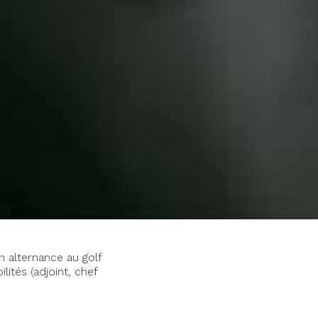
n alternance au golf
tés (adjoint, chef