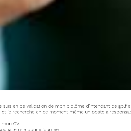
 je suis en de validation de mon diplôme d’intendant de golf e
 et je recherche en ce moment même un poste à responsabili
nt mon CV.
 souhaite une bonne journée.