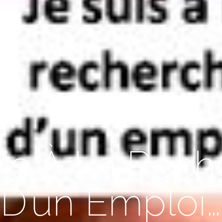
is À La Rec
D’un Emploi…