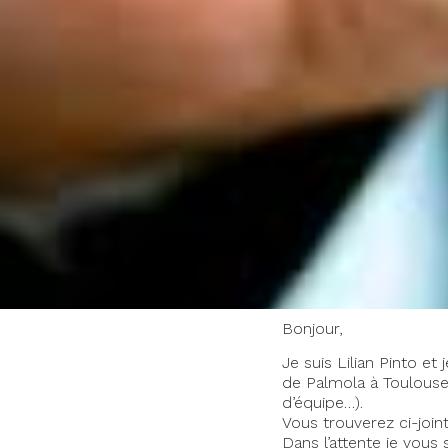
Bonjour,
Je suis Lilian Pinto et
de Palmola à Toulouse
d’équipe…).
Vous trouverez ci-joi
Dans l’attente je vous