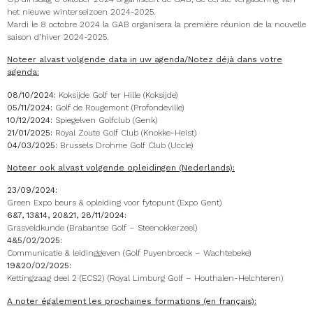
het nieuwe winterseizoen 2024-2025.
Mardi le 8 octobre 2024 la GAB organisera la première réunion de la nouvelle
saison d’hiver 2024-2025.
Noteer alvast volgende data in uw agenda/Notez déjà dans votre
agenda:
08/10/2024:
Koksijde Golf ter Hille (Koksijde)
05/11/2024:
Golf de Rougemont (Profondeville)
10/12/2024:
Spiegelven Golfclub (Genk)
21/01/2025:
Royal Zoute Golf Club (Knokke-Heist)
04/03/2025:
Brussels Drohme Golf Club (Uccle)
Noteer ook alvast volgende opleidingen (Nederlands):
23/09/2024:
Green Expo beurs & opleiding voor fytopunt (Expo Gent)
6&7, 13&14, 20&21, 28/11/2024:
Grasveldkunde (Brabantse Golf – Steenokkerzeel)
4&5/02/2025:
Communicatie & leidinggeven (Golf Puyenbroeck – Wachtebeke)
19&20/02/2025:
Kettingzaag deel 2 (ECS2) (Royal Limburg Golf – Houthalen-Helchteren)
A noter également les prochaines formations (en français):