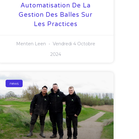
Automatisation De La
Gestion Des Balles Sur
Les Practices
Menten Leen
Vendredi 4 Octobre
2024
news