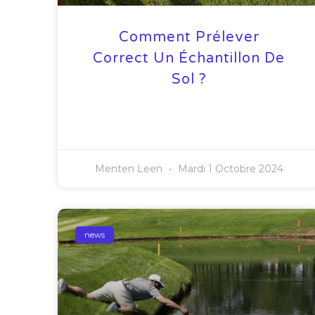
Comment Prélever
Correct Un Échantillon De
Sol ?
Menten Leen
Mardi 1 Octobre 2024
news