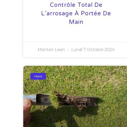
Contrôle Total De
L’arrosage À Portée De
Main
Menten Leen
Lundi 7 Octobre 2024
news