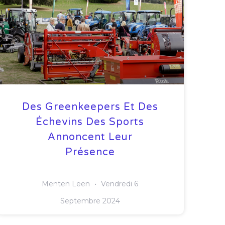
Des Greenkeepers Et Des
Échevins Des Sports
Annoncent Leur
Présence
Menten Leen
Vendredi 6
Septembre 2024