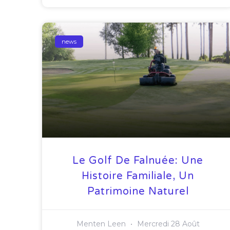
news
Le Golf De Falnuée: Une
Histoire Familiale, Un
Patrimoine Naturel
Menten Leen
Mercredi 28 Août