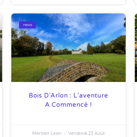
news
Bois D’Arlon : L’aventure
A Commencé !
Menten Leen
Vendredi 23 Août