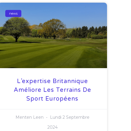
news
L’expertise Britannique
Améliore Les Terrains De
Sport Européens
Menten Leen
Lundi 2 Septembre
2024