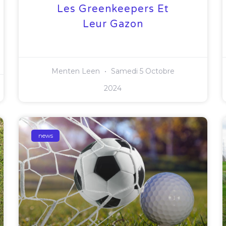
Les Greenkeepers Et
Leur Gazon
Menten Leen
Samedi 5 Octobre
2024
news