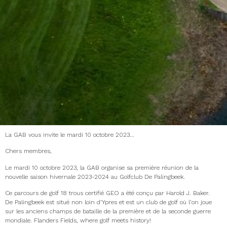
La GAB vous invite le mardi 10 octobre 2023…
Chers membres,
Le mardi 10 octobre 2023, la GAB organise sa première réunion de la
nouvelle saison hivernale 2023-2024 au Golfclub De Palingbeek.
Ce parcours de golf 18 trous certifié GEO a été conçu par Harold J. Baker.
De Palingbeek est situé non loin d’Ypres et est un club de golf où l’on joue
sur les anciens champs de bataille de la première et de la seconde guerre
mondiale. Flanders Fields, where golf meets history!