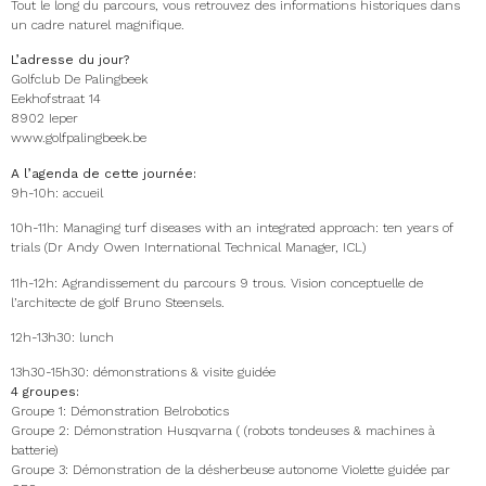
Tout le long du parcours, vous retrouvez des informations historiques dans
un cadre naturel magnifique.
L’adresse du jour?
Golfclub De Palingbeek
Eekhofstraat 14
8902 Ieper
www.golfpalingbeek.be
A l’agenda de cette journée:
9h-10h: accueil
10h-11h: Managing turf diseases with an integrated approach: ten years of
trials (Dr Andy Owen International Technical Manager, ICL)
11h-12h: Agrandissement du parcours 9 trous. Vision conceptuelle de
l’architecte de golf Bruno Steensels.
12h-13h30: lunch
13h30-15h30: démonstrations & visite guidée
4 groupes:
Groupe 1: Démonstration Belrobotics
Groupe 2: Démonstration Husqvarna ( (robots tondeuses & machines à
batterie)
Groupe 3: Démonstration de la désherbeuse autonome Violette guidée par