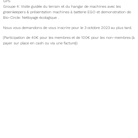
GPS
Groupe 4: Visite guidée du terrain et du hangar de machines avec les
greenkeepers & présentation machines à batterie EGO et demonstration de
Bio-Circle: Nettoyage écologique .
Nous vous demandons de vous inscrire pour le 3 octobre 2023 au plus tard.
(Participation de 40€ pour les membres et de 100€ pour les non-membres (à
payer sur place en cash ou via une facture))
Notez déjà les dates suivantes dans votre agenda:
10/10/2023: Golfclub De Palingbeek (Ypres)
21/11/2023: Royal Golf Club Sart Tilman (Angleur)
12/12/2023: Rinkven Golfclub (Schilde)
09/01/2024: Royal Golf Club du Hainaut (Jurbise)
08/02/2024: AGREF/GAB (TBC)
05/03/2024: Royal Golf Club of Belgium (Ravenstein) (Tervuren)
Notez déjà les dates des formations suivantes (en néerlandais):
08/11/2023: Formation à propos des produits phytosanitaires (Golf
Puyenbroeck – Wachtebeke) (également pour la phytolicence)
28/11/2023: Le réglage des tondeuses et l’entretien journalier des cylindres
de tonte (Damme Golf & Country Club – Damme)
16/01/2024: L’arrosage (Wase golf – Sint-Gillis-Waas)
6&7/02/2024: Formation de base sur les tronçonneuses, niveau 1 (Royal
Limburg Golf – Houthalen–Helchteren)