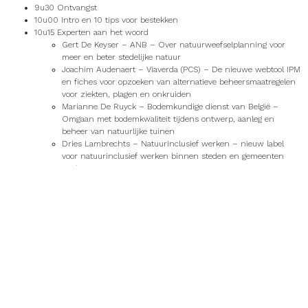
9u30 Ontvangst
10u00 Intro en 10 tips voor bestekken
10u15 Experten aan het woord
Gert De Keyser – ANB – Over natuurweefselplanning voor
meer en beter stedelijke natuur
Joachim Audenaert – Viaverda (PCS) – De nieuwe webtool IPM
en fiches voor opzoeken van alternatieve beheersmaatregelen
voor ziekten, plagen en onkruiden
Marianne De Ruyck – Bodemkundige dienst van België –
Omgaan met bodemkwaliteit tijdens ontwerp, aanleg en
beheer van natuurlijke tuinen
Dries Lambrechts – Natuurinclusief werken – nieuw label
voor natuurinclusief werken binnen steden en gemeenten
12u15 Lunch
13u15 Wandeling op het sportdomein met Bart Backaert en Sven van
Keymeulen
15u00 Einde
Inschrijven kan via deze link:
Ontmoetingsdag Green Deal Duurzame
Sportdomeinen juni 2024 Tickets, vrij, 7 jun. 2024 om 10:00 | Eventbrite