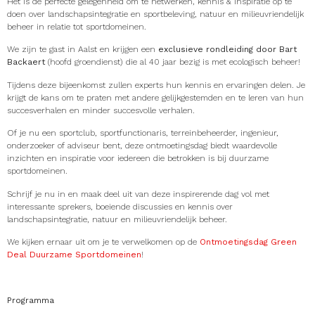
Het is de perfecte gelegenheid om te netwerken, kennis & inspiratie op te
doen over landschapsintegratie en sportbeleving, natuur en milieuvriendelijk
beheer in relatie tot sportdomeinen.
We zijn te gast in Aalst en krijgen een
exclusieve rondleiding door Bart
Backaert
(hoofd groendienst) die al 40 jaar bezig is met ecologisch beheer!
Tijdens deze bijeenkomst zullen experts hun kennis en ervaringen delen. Je
krijgt de kans om te praten met andere gelijkgestemden en te leren van hun
succesverhalen en minder succesvolle verhalen.
Of je nu een sportclub, sportfunctionaris, terreinbeheerder, ingenieur,
onderzoeker of adviseur bent, deze ontmoetingsdag biedt waardevolle
inzichten en inspiratie voor iedereen die betrokken is bij duurzame
sportdomeinen.
Schrijf je nu in en maak deel uit van deze inspirerende dag vol met
interessante sprekers, boeiende discussies en kennis over
landschapsintegratie, natuur en milieuvriendelijk beheer.
We kijken ernaar uit om je te verwelkomen op de
Ontmoetingsdag Green
Deal Duurzame Sportdomeinen
!
Programma