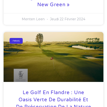
New Green »
Menten Leen
Jeudi 22 Février 2024
news
Le Golf En Flandre : Une
Oasis Verte De Durabilité Et
De Préservation De La Nature