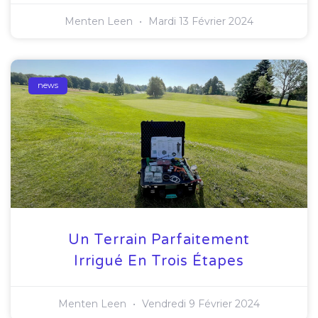
Menten Leen
Mardi 13 Février 2024
news
Un Terrain Parfaitement
Irrigué En Trois Étapes
Menten Leen
Vendredi 9 Février 2024