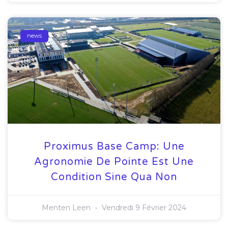
news
Proximus Base Camp: Une
Agronomie De Pointe Est Une
Condition Sine Qua Non
Menten Leen
Vendredi 9 Février 2024