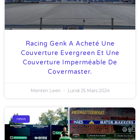
Racing Genk A Acheté Une
Couverture Evergreen Et Une
Couverture Imperméable De
Covermaster.
Menten Leen
Lundi 25 Mars 2024
news