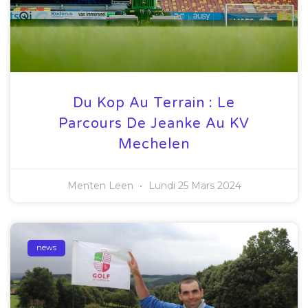
Du Kop Au Terrain : Le
Parcours De Jeanke Au KV
Mechelen
Menten Leen
Lundi 25 Mars 2024
news