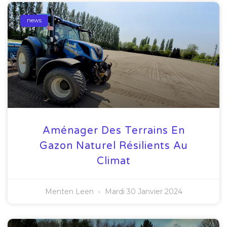
news
Aménager Des Terrains En
Gazon Naturel Résilients Au
Climat
Menten Leen
Mardi 30 Janvier 2024