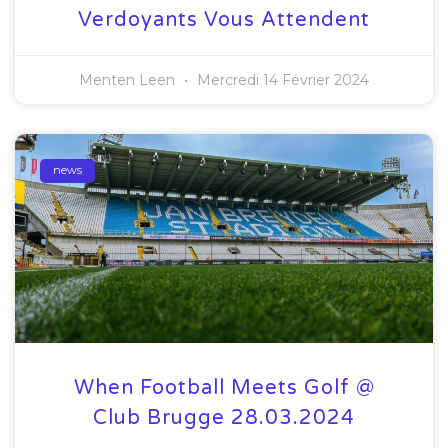
Verdoyants Vous Attendent
Menten Leen
Mercredi 14 Février 2024
news
When Football Meets Golf @
Club Brugge 28.03.2024