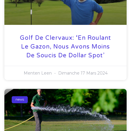
Golf De Clervaux: ‘En Roulant
Le Gazon, Nous Avons Moins
De Soucis De Dollar Spot’
Menten Leen
Dimanche 17 Mars 2024
news