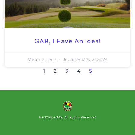
GAB, I Have An Idea!
Menten Leen
Jeudi 25 Janvier 2024
1
2
3
4
5
©+2026,+GAB, All Rights Reserved