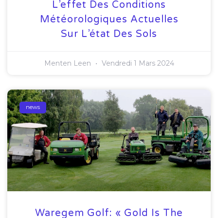
L’effet Des Conditions
Météorologiques Actuelles
Sur L’état Des Sols
Menten Leen
Vendredi 1 Mars 2024
news
Waregem Golf: « Gold Is The