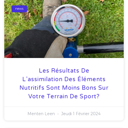
news
Les Résultats De
L’assimilation Des Éléments
Nutritifs Sont Moins Bons Sur
Votre Terrain De Sport?
Menten Leen
Jeudi 1 Février 2024