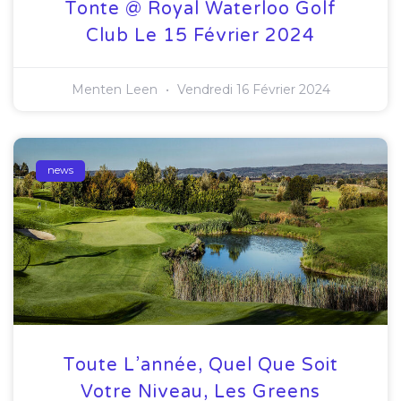
Tonte @ Royal Waterloo Golf
Club Le 15 Février 2024
Menten Leen
Vendredi 16 Février 2024
news
Toute L’année, Quel Que Soit
Votre Niveau, Les Greens