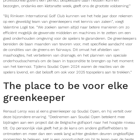
professionele golfers een perfect bespeelbare baan hebben kunnen
bezorgen, ondanks een kletsnatte week, geeft ons de grootste voldoening.”
“Bij Rinkven International Golf Club kunnen we het hele jaar door rekenen
op een geweldig team van greenkeepers met kennis van zaken”, voegt
Valentine Logé toe. “We zoeken samen altijd naar betere manieren om zo
efficiënt mogelijk de gewenste middelen en machines in te zetten om een
goed onderhouden omgeving voor de spelers te garanderen. De greenkeepers
bereiden de baan maanden van tevoren voor, met specifieke aandacht voor
de condities van de greens en fairways. Dit omvat het afstellen van
maaihoogtes, het verbeteren van drainage, en het plannen van speciale
onderhoudsschema’s om de baan in topconditie te brengen op het moment
van het toernooi. Tijdens Soudal Open 2024 waren de reacties van de
spelers lovend, en dat belooft om ook voor 2025 topspelers aan te trekken.”
The place to be voor elke
greenkeeper
Renaud Leroy was al eens greenkeeper op Soudal Open, en hij vertelt over
deze bijzondere ervaring. “Deelnemen aan Soudal Open betekent mee
bijdragen aan een project dat de Belgische golfsport naar het hoogste niveau
tilt. Op persoonlijk vlak geeft het je de kans om andere golfliefhebbers te
ontmoeten en meer dan een week lang achter gesloten deuren ongelooflijke
momenten te beleven. Het is een opportuniteit om bij te leren over de beste