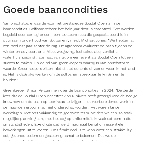
Goede baancondities
Van onschatbare waarde voor het prestigieuze Soudal Open zijn de
baancondities. Golfbaanbeheer het hele jaar door is essentieel. “We worden
begeleid door een agronoom, een teelttechnicus die gespecialiseerd is in
duurzaam onderhoud van golfbanen”, meldt Michael Jones. “We hebben al
een heel nat jaar achter de rug. De agronoom evalueert de baan tijdens de
winter en adviseert ons. Milieuwetgeving, luchtcirculatie, zonlicht,
waterhuishouding… allemaal van tel om een event als Soudal Open tot een
succes te maken. En de rol van greenkeepers daarbij is van onschatbare
waarde. Greenkeepers zitten niet stil tot de lente of zomer weer in het land
is. Het is dagelijks werken om de golfbanen speelklaar te krijgen én te
houden.”
Greenkeeper Simon Vercammen over de baancondities in 2024: “De derde
keer dat de Soudal Open neerstreek op Rinkven heeft gezorgd voor de nodige
knowhow om de baan op topniveau te krijgen. Het voorbereidende werk in
de maanden ervoor mag niet onderschat worden. Het waren lange
werkdagen. Met ons vakkundig en gedreven team hielden we een zo strak
mogelijke planning aan, met het oog op uniformiteit in vaak extreem natte
omstandigheden. Elke droge dag werd maximaal benut om essentiële
bewerkingen uit te voeren. Ons finale doel is telkens weer een strakke lay-
out, gezonde bodem en gesloten grasmat te bekomen. Dat we de