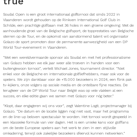
true
Soudal Open is een groot internationaal golftornooi dat sinds 2022 in
Vlaanderen wordt gehouden op de Rinkven International Golf Club in
Schilde, een prachtige golfbaan met 36 holes in een groene omgeving. Met de
aanhoudende groei van de Belgische golfsport, de topprestaties van Belgische
sterren op de Tour, en de opkomst van aanstormend talent wil organisator
Golazo de sport promoten door de permanente aanwezigheid van een DP
World Tour-evenement in Vlaanderen.
“Met een wereldvermaarde sponsor als Soudal en met het professionalisme
van Golazo hebben we elk jaar weer alle troeven in handen voor een
buitengewoon tornooi”, vertelt Michael Jones, tournament director. “Niet
enkel voor de Belgische en internationale golfliefhebbers, maar ook voor de
spelers. We zijn dankbaar voor de +15.000 bezoekers in 2024, een flink pak
tv-kijkers, onze volgers op sociale media en de ontelbare fijne reacties. De
terugkeer van de DP World Tour naar België was op vele vlakken al een
succes, en elke editie gaan we samen met Golazo voor nóg beter.”
“Klopt, daar engageren wij ons voor”, zegt ­Valentine Logé, projectmanager bij
Golazo. “De datum en de locatie liggen nog niet vast, maar het programma
en de line-up beloven spectaculair te worden. Het tornooi wordt gespeeld in
een klassieke formule van vier dagen. Het is een unieke kans voor golffans
om de beste Europese spelers aan het werk te zien in een stijlvolle
omkadering, terwijl ook zakelijke bezoekers sfeervol kunnen netwerken.”