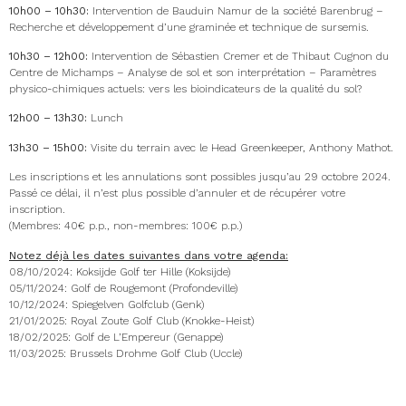
10h00 – 10h30:
Intervention de Bauduin Namur de la société Barenbrug –
Recherche et développement d’une graminée et technique de sursemis.
10h30 – 12h00:
Intervention de Sébastien Cremer et de Thibaut Cugnon du
Centre de Michamps – Analyse de sol et son interprétation – Paramètres
physico-chimiques actuels: vers les bioindicateurs de la qualité du sol?
12h00 – 13h30:
Lunch
13h30 – 15h00:
Visite du terrain avec le Head Greenkeeper, Anthony Mathot.
Les inscriptions et les annulations sont possibles jusqu’au 29 octobre 2024.
Passé ce délai, il n’est plus possible d’annuler et de récupérer votre
inscription.
(Membres: 40€ p.p., non-membres: 100€ p.p.)
Notez déjà les dates suivantes dans votre agenda:
08/10/2024: Koksijde Golf ter Hille (Koksijde)
05/11/2024: Golf de Rougemont (Profondeville)
10/12/2024: Spiegelven Golfclub (Genk)
21/01/2025: Royal Zoute Golf Club (Knokke-Heist)
18/02/2025: Golf de L’Empereur (Genappe)
11/03/2025: Brussels Drohme Golf Club (Uccle)
Formations 2024-2025 (français):
24/10/2024:
Formation phytolicence « Les plantes invasives, que peut-on