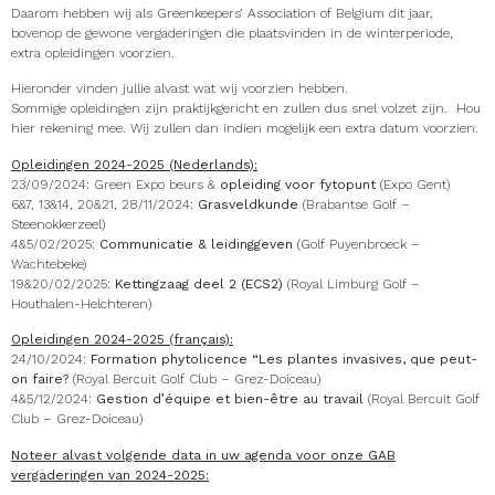
Daarom hebben wij als Greenkeepers’ Association of Belgium dit jaar,
bovenop de gewone vergaderingen die plaatsvinden in de winterperiode,
extra opleidingen voorzien.
Hieronder vinden jullie alvast wat wij voorzien hebben.
Sommige opleidingen zijn praktijkgericht en zullen dus snel volzet zijn. Hou
hier rekening mee. Wij zullen dan indien mogelijk een extra datum voorzien.
Opleidingen 2024-2025 (Nederlands):
23/09/2024: Green Expo beurs &
opleiding voor fytopunt
(Expo Gent)
6&7, 13&14, 20&21, 28/11/2024:
Grasveldkunde
(Brabantse Golf –
Steenokkerzeel)
4&5/02/2025:
Communicatie & leidinggeven
(Golf Puyenbroeck –
Wachtebeke)
19&20/02/2025:
Kettingzaag deel 2 (ECS2)
(Royal Limburg Golf –
Houthalen-Helchteren)
Opleidingen 2024-2025 (français):
24/10/2024:
Formation phytolicence “Les plantes invasives, que peut-
on faire?
(Royal Bercuit Golf Club – Grez-Doiceau)
4&5/12/2024
:
Gestion d’équipe et bien-être au travail
(Royal Bercuit Golf
Club – Grez-Doiceau)
Noteer alvast volgende data in uw agenda voor onze GAB
vergaderingen van 2024-2025: