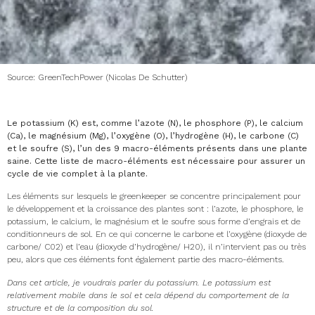
Source: GreenTechPower (Nicolas De Schutter)
Le potassium (K) est, comme l’azote (N), le phosphore (P), le calcium
(Ca), le magnésium (Mg), l’oxygène (O), l’hydrogène (H), le carbone (C)
et le soufre (S), l’un des 9 macro-éléments présents dans une plante
saine. Cette liste de macro-éléments est nécessaire pour assurer un
cycle de vie complet à la plante.
Les éléments sur lesquels le greenkeeper se concentre principalement pour
le développement et la croissance des plantes sont : l’azote, le phosphore, le
potassium, le calcium, le magnésium et le soufre sous forme d’engrais et de
conditionneurs de sol. En ce qui concerne le carbone et l’oxygène (dioxyde de
carbone/ C02) et l’eau (dioxyde d’hydrogène/ H20), il n’intervient pas ou très
peu, alors que ces éléments font également partie des macro-éléments.
Dans cet article, je voudrais parler du potassium. Le potassium est
relativement mobile dans le sol et cela dépend du comportement de la
structure et de la composition du sol.