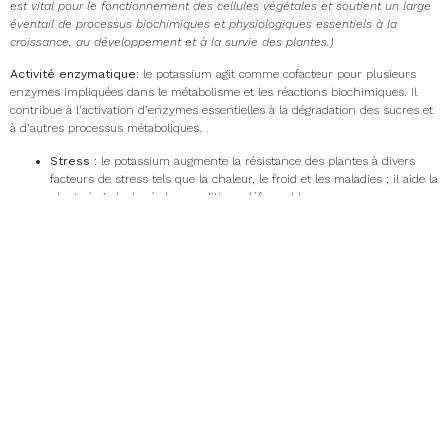
est vital pour le fonctionnement des cellules végétales et soutient un large
éventail de processus biochimiques et physiologiques essentiels à la
croissance, au développement et à la survie des plantes.)
Activité enzymatique
: le potassium agit comme cofacteur pour plusieurs
enzymes impliquées dans le métabolisme et les réactions biochimiques. Il
contribue à l’activation d’enzymes essentielles à la dégradation des sucres et
à d’autres processus métaboliques.
Stress
: le potassium augmente la résistance des plantes à divers
facteurs de stress tels que la chaleur, le froid et les maladies ; il aide la
plante à s’adapter à des conditions défavorables.
Structure des parois cellulaires
: le potassium participe à la
synthèse des parois cellulaires et au maintien de la structure
cellulaire.
Qualité des plantes et des récoltes
: le potassium joue un rôle
important dans le développement des graines et des fruits. Il affecte la
qualité des fruits et des légumes, notamment leur goût, leur couleur et
leur durée de conservation.
Transport des nutriments
: il favorise le transport des nutriments
dans la plante, y compris l’absorption et le transport d’autres
minéraux tels que l’azote, le phosphore et le magnésium.
En raison des conditions météorologiques de l’année dernière, il se peut que
l’analyse du sol révèle des niveaux de potassium inférieurs à ceux de l’année