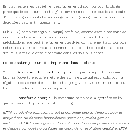
En d’autres termes, cet élément est facilement disponible pour la plante
parce que le potassium est chargé positivement (cation) et que les particules
d’humus argileux sont chargées négativement (anion). Par conséquent, les
deux pôles s’attirent mutuellement.
Si la CEC (=complexe argilo-humique) est faible, comme c’est le cas dans de
nombreux sols sablonneux, vous constaterez qu’en cas de fortes
précipitations, elle peut être facilement lessivée, contrairement aux sols plus
riches. Les sols sablonneux contiennent alors peu de particules d’argile et
d’humus, alors que c’est le contraire dans les sols plus riches.
Le potassium joue un rôle important dans la plante :
*
Régulation de l’équilibre hydrique
: par exemple, le potassium
favorise l’ouverture et la fermeture des stomates, ce qui est crucial pour la
régulation des pertes d’eau et des échanges gazeux. Ceci est important pour
l’équilibre hydrique interne de la plante.
*
Transfert d’énergie
: le potassium participe à la synthèse de l’ATP,
qui est essentielle pour le transfert d’énergie.
(L’ATP ou adénine triphosphate est la principale source d’énergie pour la
biosynthèse de diverses biomolécules (protéines, acides gras et
nucléiques). L’ATP joue également un rôle dans la décomposition des sucres
et d’autres composés organiques au cours de la respiration cellulaire. L’ATP