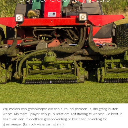
Wij zoeken een greenkeeper die een allround persoon is, die graag buiten
werkt. Als team- player ben je in staat om zelfstandig te werken. Je bent in
bezit van een middelbare groenopleiding of bezit een opleiding tot
greenkeeper (kan ook via ervaring zijn).