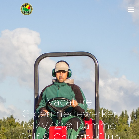
Vacature
Groenmedewerker
(M/V/X)@ Damme
Golf & Country Club