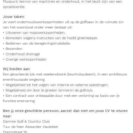
Pluspunt: kennis van machines en onderhoud, in het bezit zijn van een
sproeilicentie.
Jouw taken:
Je voert onderhoudswerkzaamheden uit op de golfbaan in de ruimste zin
van het woord,wat onder meer bestaat uit:
• Uitvoeren van maaiwerkzaamheden.
• Bemesten volgens instructies van de hoofd greenkeeper.
• Bedienen van de beregeningsinstallatie.
• Bezanden
• Onderhoud drainage
• Overige werkzaamheden
Wij bieden aan:
Een gevarieerde job met weekendwerk (beurtrolsysteem), in een ambitieuze
enenthousiaste omgeving.
• Mogelijkheid tot het volgen van interne en externe opleidingen.
• Mogelijkheid om door te groeien binnenin de golfclub.
• Een contract voor onbepaalde duur met een verloning op basis van je
functies enervaring
Ben jij onze geschikte persoon, aarzel dan niet om jouw CV te sturen
naar:
Damme Golf & Country Club
T.a.v. de heer Alexander Hautekiet
Doornstraat 16