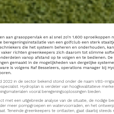
n aan grasoppervlak en al snel zo’n 1.600 sproeikoppen 
de beregeningsinstallatie van een golfclub een sterk staalt
echniekers die het systeem beheren en onderhouden, kan 
ds vaker richten greenkeepers zich daarom tot slimme so
nderdelen vanop afstand op te volgen en te bedienen. De 
gen gemaakt in de mogelijkheden van dergelijke systeme
ware is volgens Raf Besseleers, operations manager bij Hy
boren.
nd 2022 in de sector bekend stond onder de naam VBS-Irrigat
atiespecialist. Hydroplan is verdeler van hoogkwalitatieve merke
ningsmaterialen vooral beregeningsoplossingen bieden.
ct met een uitgebreide analyse van de situatie, de nodige b
nder meer pompgroepen en watervoorraden, en het ontwerp
at. Teneinde greenkeepers te ontlasten, gaat daarbij steeds