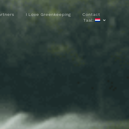
artners
I Love Greenkeeping
Contact
Taal: