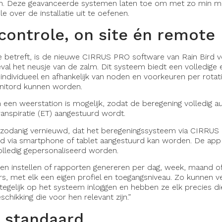
n. Deze geavanceerde systemen laten toe om met zo min mo
e over de installatie uit te oefenen.
controle, on site én remote
e betreft, is de nieuwe CIRRUS PRO software van Rain Bird v
eval het neusje van de zalm. Dit systeem biedt een volledige
 individueel en afhankelijk van noden en voorkeuren per rotat
onitord kunnen worden.
een weerstation is mogelijk, zodat de beregening volledig a
anspiratie (ET) aangestuurd wordt.
 zodanig vernieuwd, dat het beregeningssysteem via CIRRU
nd via smartphone of tablet aangestuurd kan worden. De app i
volledig gepersonaliseerd worden.
en instellen of rapporten genereren per dag, week, maand of 
rs, met elk een eigen profiel en toegangsniveau. Zo kunnen v
egelijk op het systeem inloggen en hebben ze elk precies di
eschikking die voor hen relevant zijn.”
 standaard