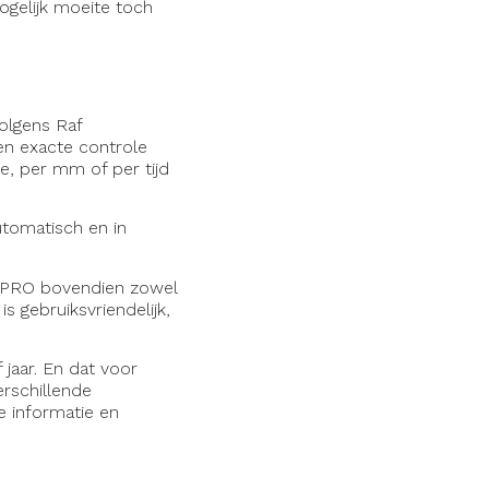
gelijk moeite toch
olgens Raf
 en exacte controle
ie, per mm of per tijd
utomatisch en in
S PRO bovendien zowel
s gebruiksvriendelijk,
jaar. En dat voor
erschillende
e informatie en