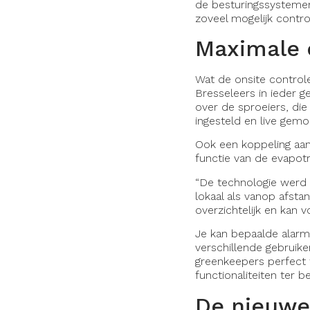
de besturingssysteme
zoveel mogelijk control
Maximale 
Wat de onsite control
Bresseleers in ieder g
over de sproeiers, die
ingesteld en live gem
Ook een koppeling aan 
functie van de evapotr
“De technologie werd
lokaal als vanop afsta
overzichtelijk en kan 
Je kan bepaalde alarm
verschillende gebruike
greenkeepers perfect t
functionaliteiten ter b
De nieuwe