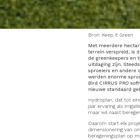
Bron: Keep it Green
Met meerdere hectare
terrein verspreid, is 
de greenkeepers en t
uitdaging zijn. Stee
sproeiers en andere o
werden enorme spron
Bird CIRRUS PRO soft
nieuwe standaard ge
Hydroplan, dat tot ei
jaar ervaring als irrig
maar wil naast berege
Daarom start elk proje
dimensionering van o
beregeningsplan op ma