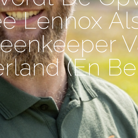
e Lennox Al
reenkeeper V
rland (en Bel