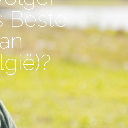
s Beste
an
gië)?