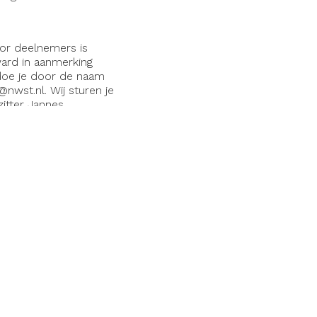
oor deelnemers is
ard in aanmerking
 doe je door de naam
nwst.nl. Wij sturen je
zitter Jannes
nn en Toro. Vakblad
 werk van greenkeepers
ert Donkers (2014),
n Westeneng (2018),
om (2022) en Lee