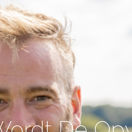
Bijeenkomsten
Sponsoring
Links
GAB
P
Wordt De Opv