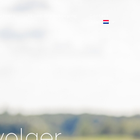
artners
I Love Greenkeeping
Contact
Taal:
olger