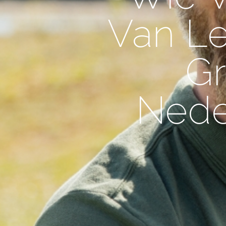
Van Le
G
Nede