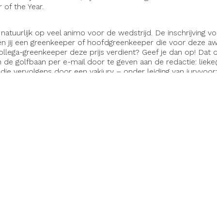
 of the Year.
natuurlijk op veel animo voor de wedstrijd. De inschrijving v
n jij een greenkeeper of hoofdgreenkeeper die voor deze aw
ollega-greenkeeper deze prijs verdient? Geef je dan op! Dat
de golfbaan per e-mail door te geven aan de redactie: lieke@
, die vervolgens door een vakjury – onder leiding van juryvoor
ld wordt.
e Year-award wordt gesponsord door ICL, Imants, Wiedenma
rt de verkiezing sinds 2014. Met de verkiezing willen we het
. In het verleden werd prijs gewonnen door respectievelijk Ko
2015), William Boogaarts (2016), Vincent de Vries (2017), Arje
(2019), Tom Maddison (2020), Ben Hooper (2021), Marco Bl