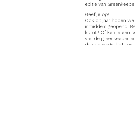
editie van Greenkeeper
Geef je op!
Ook dit jaar hopen we 
inmiddels geopend. Be
komt? Of ken je een c
van de greenkeeper en 
dan de vragenlijst toe
Landkroon – beoordee
Erelijst
De Greenkeeper of th
Greenkeeper organisee
in het zonnetje zetten
Kristian Summerfield (
André van der Woude 
Lennox (2023).