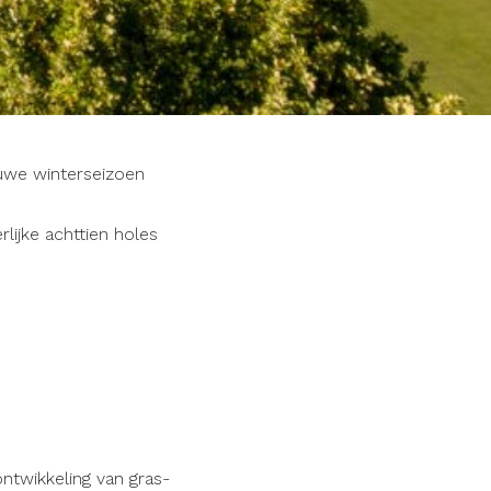
uwe winterseizoen
ijke achttien holes
twikkeling van gras-