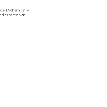
e de Michamps” –
ndicatoren van
r mogelijk om te