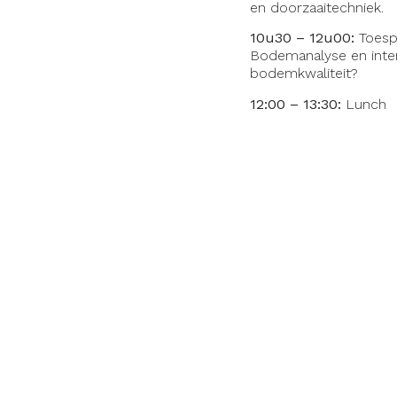
en doorzaaitechniek.
10u30 – 12u00:
Toesp
Bodemanalyse en inter
bodemkwaliteit?
12:00 – 13:30:
Lunch
13:30 – 15:00:
Bezoek 
Inschrijven en annuler
annuleren en uw bijdrag
(Leden: 40€ p.p., niet-
Noteer alvast volgen
08/10/2024:
Koksijde G
05/11/2024:
Golf de R
10/12/2024:
Spiegelve
21/01/2025:
Royal Zou
18/02/2025:
Golf de L
11/03/2025:
Brussels 
Opleidingen 2024-202