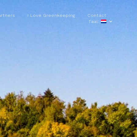
artners
I Love Greenkeeping
Contact
Taal: