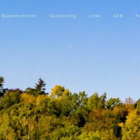
Bijeenkomsten
Sponsoring
Links
GAB
P