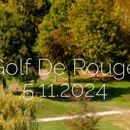
olf De Rou
5.11.2024