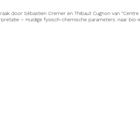
raak door Sébastien Cremer en Thibaut Cugnon van “Centr
pretatie – Huidige fysisch-chemische parameters: naar bio-i
aan het terrein met hoofdgreenkeeper Anthony Mathot.
en is mogelijk t.e.m. 29 oktober 2024. Daarna is het niet mee
e terug te krijgen.
leden: 100€ p.p.)
de data in uw agenda:
olf ter Hille (Koksijde)
ougemont (Profondeville)
n Golfclub (Genk)
te Golf Club (Knokke-Heist)
’Empereur (Genappe)
Drohme Golf Club (Uccle)
5 (néerlandais):