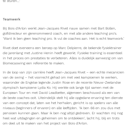
te sturen…’
Teamwerk
Bij Bois d’Arlon werkt Jean-Jacques Rivet nauw samen met Bart Bollen,
golfdirecteur en gerenommeerd coach, en met alle andere teaching pro’s.
‘Want ik ben geen teaching pro. Ik vul de coaches aan. Het is echt teamwork.’
Rivet doet eveneens een beroep op Marc Delpierre, de bekende fysiektrainer
die jarenlang met Justine Henin heeft gewerkt. Fysieke training is essentieel
in het proces om prestaties te verbeteren. Alles is duidelijk aanwezig om van
Biomecaswing een referentie te maken.
In de loop van zijn carrière heeft Jean-Jacques Rivet – een echte mecanicien
van de swing – het voorrecht gehad om met veel kampioenen te werken,
waaronder de Engelse legende Justin Rose en de recente Nieuw-Zeelandse
olympisch kampioene Lydia Ko. Hij werkte ook lange tijd samen met de
European Tour en met David Leadbetter, algemeen beschouwd als een van
de beste coaches ooit. Uiteindelijk stelt hij alle opgedane ervaring ten dienste
van een concept dat, laten we het herhalen, gericht is op spelers van alle
niveaus (beginners of ervaren) en alle leeftijden. ‘Ik ben 66 en zou dus met
pensioen kunnen gaan. Maar ik ben nog altijd gedreven. Er wachten mij nog
heel wat uitdagingen en geheimen om te ontdekken’, lacht hij, blij en trots
om deel uit te maken van het project van Bois d’Arlon.