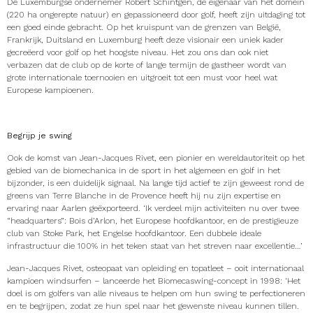
De Luxemburgse ondernemer Robert Schintgen, de eigenaar van het domein
(220 ha ongerepte natuur) en gepassioneerd door golf, heeft zijn uitdaging tot
een goed einde gebracht. Op het kruispunt van de grenzen van België,
Frankrijk, Duitsland en Luxemburg heeft deze visionair een uniek kader
gecreëerd voor golf op het hoogste niveau. Het zou ons dan ook niet
verbazen dat de club op de korte of lange termijn de gastheer wordt van
grote internationale toernooien en uitgroeit tot een must voor heel wat
Europese kampioenen.
Begrijp je swing
Ook de komst van Jean-Jacques Rivet, een pionier en wereldautoriteit op het
gebied van de biomechanica in de sport in het algemeen en golf in het
bijzonder, is een duidelijk signaal. Na lange tijd actief te zijn geweest rond de
greens van Terre Blanche in de Provence heeft hij nu zijn expertise en
ervaring naar Aarlen geëxporteerd. ‘Ik verdeel mijn activiteiten nu over twee
“headquarters”: Bois d’Arlon, het Europese hoofdkantoor, en de prestigieuze
club van Stoke Park, het Engelse hoofdkantoor. Een dubbele ideale
infrastructuur die 100% in het teken staat van het streven naar excellentie…’
Jean-Jacques Rivet, osteopaat van opleiding en topatleet – ooit internationaal
kampioen windsurfen – lanceerde het Biomecaswing-concept in 1998: ‘Het
doel is om golfers van alle niveaus te helpen om hun swing te perfectioneren
en te begrijpen, zodat ze hun spel naar het gewenste niveau kunnen tillen.