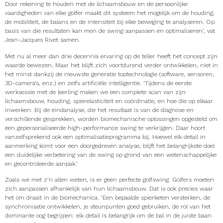
Door rekening te houden met de lichaamsbouw en de persoonlijke
vaardigheden van elke golfer maakt dit systeem het mogelijk om de houding,
de mobiliteit, de balans en de intensiteit bij elke beweging te analyseren. Op
basis van die resultaten kan men de swing aanpassen en optimaliseren’, vat
Jean-Jacques Rivet samen.
Met nu al meer dan drie decennia ervaring op de teller heeft het concept zijn
waarde bewezen. Maar het blijft zich voortdurend verder ontwikkelen, niet in
het minst dankzij de nieuwste generatie toptechnologie (software, sensoren,
3D-camera’s, enz.) en zelfs artificiële intelligentie. ‘Tijdens de eerste
werksessie met de leerling maken we een complete scan van zijn
lichaamsbouw, houding, spierelasticiteit en coördinatie, en hoe die op elkaar
inwerken. Bij de eindanalyse, die het resultaat is van de diagnose en
verschillende gesprekken, worden biomechanische oplossingen opgesteld om
een gepersonaliseerde high-performance swing te verkrijgen. Daar hoort
vanzelfsprekend ook een optimalisatieprogramma bij. Hoewel elk detail in
aanmerking komt voor een doorgedreven analyse, blijft het belangrijkste doel
een duidelijke verbetering van de swing op grond van een wetenschappelijke
en gecontroleerde aanpak.’
Zoals we met z’n allen weten, is er geen perfecte golfswing. Golfers moeten
zich aanpassen afhankelijk van hun lichaamsbouw. Dat is ook precies waar
het om draait in de biomechanica. ‘Een bepaalde spierketen versterken, de
synchronisatie ontwikkelen, je steunpunten goed gebruiken, de rol van het
dominante oog begrijpen: elk detail is belangrijk om de bal in de juiste baan