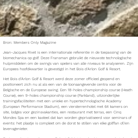
Bron: Members Only Magazine
Jean-Jacques Rivet is een internationale referentie in de toepassing van de
biomechanica op golf. Deze Fransman gebruikt de nieuwste technologische
hulpmiddelen om de swings van spelers van alle niveaus te analyseren. Zijn
Europees hoofdkwartier is gevestigd in het Bois d’Arlon Golf & Resort.
Het Bois d’Arlon Golf & Resort werd deze zomer officieel geopend en
positioneert zich nu al als een van de toonaangevende centra voor de
Belgische en de Europese swing. Een 18-holes championship course (Heath
Course), een 9-holes championship course (Parkland), uitzonderlijke
trainingsfaciliteiten met een unieke en hypertechnologische Academy
(European Performance Stadium), een viersterrenhotel met 64 kamers on
site, lodges voor gezinsvakanties, een restaurant met terras, een Cinq
Mondes Spa en een kasteel dat kan worden geprivatiseerd voor seminars of
events: het plaatje is compleet om de dorst te stillen van elke golffan of/en
levensgenieter.