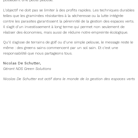
possèdent une petite pelouse.
L’objectif ne doit pas se limiter à des profits rapides. Les techniques durables
telles que les graminées résistantes à la sécheresse ou la lutte intégrée
contre les parasites garantissent la pérennité de la gestion des espaces verts.
Il s’agit d’un investissement à long terme qui permet non seulement de
réaliser des économies, mais aussi de réduire notre empreinte écologique.
Qu’il s’agisse de terrains de golf ou d’une simple pelouse, le message reste le
même : des greens sains commencent par un sol sain. Et c’est une
responsabilité que nous partageons tous.
Nicolas De Schutter,
Gérant NDS Green Solutions
Nicolas De Schutter est actif dans le monde de la gestion des espaces verts
et du gazon depuis plus de 20 ans. Il prône une approche qui va au-delà
des résultats rapides et se concentre sur la santé du sol comme fondement
d’un succès à long terme. Sa mission ? Transformer la gestion des espaces
verts grâce à des connaissances, des conseils indépendants et des
techniques durables.