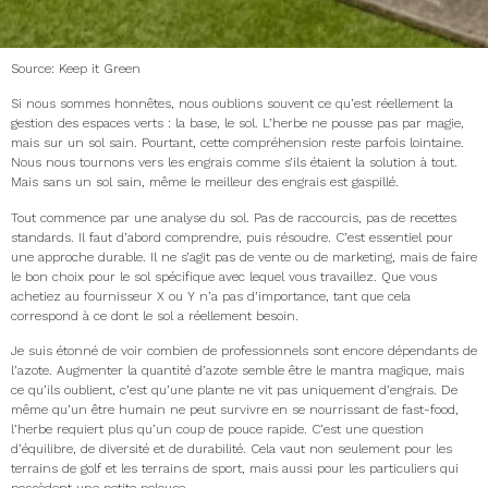
Source: Keep it Green
Si nous sommes honnêtes, nous oublions souvent ce qu’est réellement la
gestion des espaces verts : la base, le sol. L’herbe ne pousse pas par magie,
mais sur un sol sain. Pourtant, cette compréhension reste parfois lointaine.
Nous nous tournons vers les engrais comme s’ils étaient la solution à tout.
Mais sans un sol sain, même le meilleur des engrais est gaspillé.
Tout commence par une analyse du sol. Pas de raccourcis, pas de recettes
standards. Il faut d’abord comprendre, puis résoudre. C’est essentiel pour
une approche durable. Il ne s’agit pas de vente ou de marketing, mais de faire
le bon choix pour le sol spécifique avec lequel vous travaillez. Que vous
achetiez au fournisseur X ou Y n’a pas d’importance, tant que cela
correspond à ce dont le sol a réellement besoin.
Je suis étonné de voir combien de professionnels sont encore dépendants de
l’azote. Augmenter la quantité d’azote semble être le mantra magique, mais
ce qu’ils oublient, c’est qu’une plante ne vit pas uniquement d’engrais. De
même qu’un être humain ne peut survivre en se nourrissant de fast-food,
l’herbe requiert plus qu’un coup de pouce rapide. C’est une question
d’équilibre, de diversité et de durabilité. Cela vaut non seulement pour les
terrains de golf et les terrains de sport, mais aussi pour les particuliers qui