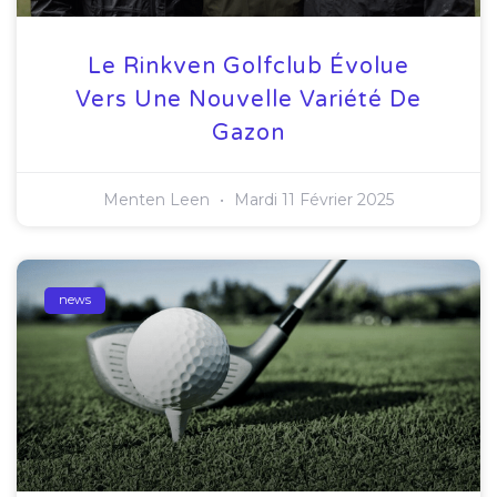
Le Rinkven Golfclub Évolue
Vers Une Nouvelle Variété De
Gazon
Menten Leen
Mardi 11 Février 2025
news