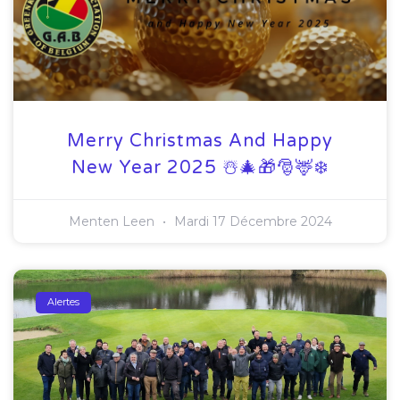
Merry Christmas And Happy
New Year 2025 ☃️🎄🎁🎅🦌❄️
Menten Leen
Mardi 17 Décembre 2024
Alertes