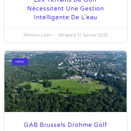
Nécessitent Une Gestion
Intelligente De L’eau
Menten Leen
Vendredi 31 Janvier 2025
news
GAB Brussels Drohme Golf