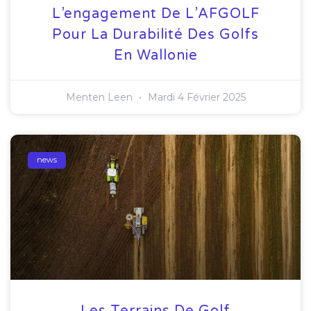
L’engagement De L’AFGOLF
Pour La Durabilité Des Golfs
En Wallonie
Menten Leen
Mardi 4 Février 2025
news
Les Terrains De Golf