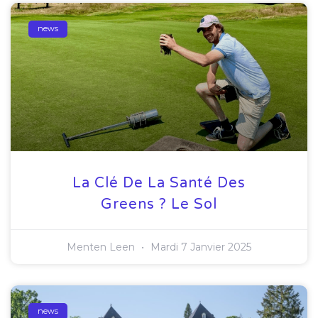
news
La Clé De La Santé Des
Greens ? Le Sol
Menten Leen
Mardi 7 Janvier 2025
news