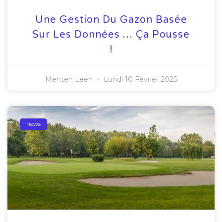
Une Gestion Du Gazon Basée
Sur Les Données … Ça Pousse
!
Menten Leen
Lundi 10 Février 2025
news