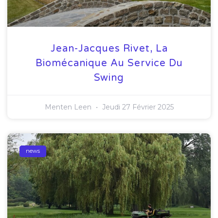
Jean-Jacques Rivet, La
Biomécanique Au Service Du
Swing
Menten Leen
Jeudi 27 Février 2025
news