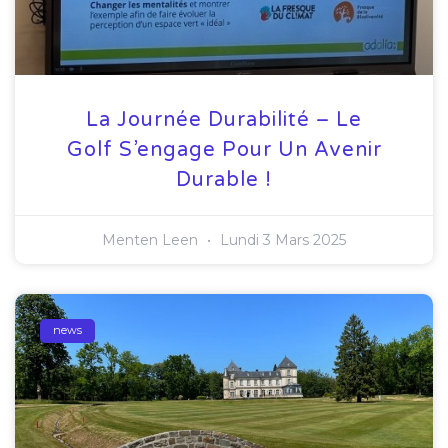
La Journée Durabilité – Le
Golf S’engage Pour Un Avenir
Durable !
Menten Leen
Lundi 3 Mars 2025
news