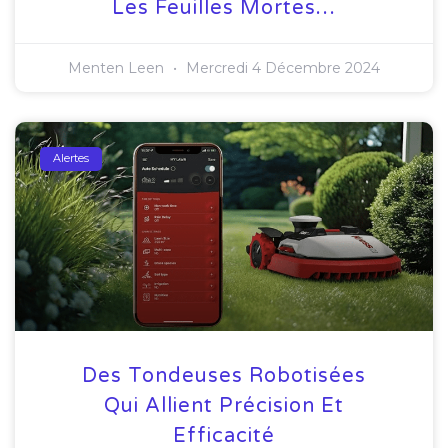
Les Feuilles Mortes…
Menten Leen
Mercredi 4 Décembre 2024
Alertes
Des Tondeuses Robotisées
Qui Allient Précision Et
Efficacité