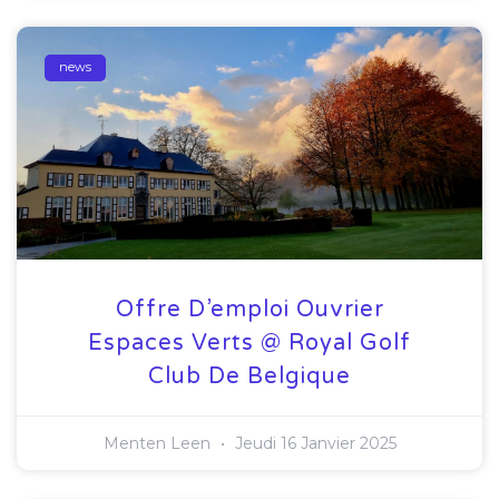
news
Offre D’emploi Ouvrier
Espaces Verts @ Royal Golf
Club De Belgique
Menten Leen
Jeudi 16 Janvier 2025