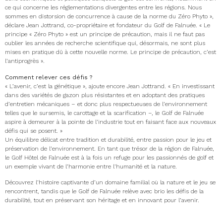
ce qui concerne les réglementations divergentes entre les régions. Nous
sommes en distorsion de concurrence à cause de la norme du Zéro Phyto »,
déclare Jean Jottrand, co-propriétaire et fondateur du Golf de Falnuée. « Le
principe « Zéro Phyto » est un principe de précaution, mais il ne faut pas
oublier les années de recherche scientifique qui, désormais, ne sont plus
mises en pratique dû à cette nouvelle norme. Le principe de précaution, c’est
l’antiprogrès ».
Comment relever ces défis ?
« L’avenir, c’est la génétique », ajoute encore Jean Jottrand. « En investissant
dans des variétés de gazon plus résistantes et en adoptant des pratiques
d’entretien mécaniques – et donc plus respectueuses de l’environnement
telles que le sursemis, le carottage et la scarification –, le Golf de Falnuée
aspire à demeurer à la pointe de l’industrie tout en faisant face aux nouveaux
défis qui se posent. »
Un équilibre délicat entre tradition et durabilité, entre passion pour le jeu et
préservation de l’environnement. En tant que trésor de la région de Falnuée,
le Golf Hôtel de Falnuée est à la fois un refuge pour les passionnés de golf et
un exemple vivant de l’harmonie entre l’humanité et la nature.
Découvrez l’histoire captivante d’un domaine familial où la nature et le jeu se
rencontrent, tandis que le Golf de Falnuée relève avec brio les défis de la
durabilité, tout en préservant son héritage et en innovant pour l’avenir.