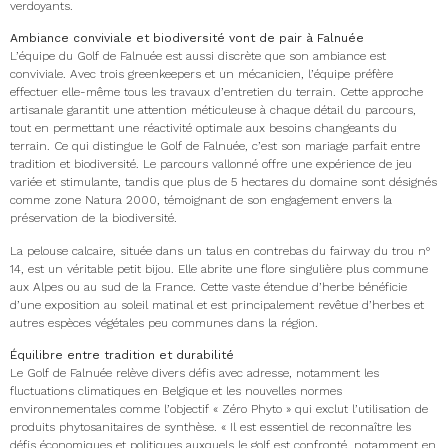
verdoyants.
Ambiance conviviale et biodiversité vont de pair à Falnuée
L’équipe du Golf de Falnuée est aussi discrète que son ambiance est
conviviale. Avec trois greenkeepers et un mécanicien, l’équipe préfère
effectuer elle-même tous les travaux d’entretien du terrain. Cette approche
artisanale garantit une attention méticuleuse à chaque détail du parcours,
tout en permettant une réactivité optimale aux besoins changeants du
terrain. Ce qui distingue le Golf de Falnuée, c’est son mariage parfait entre
tradition et biodiversité. Le parcours vallonné offre une expérience de jeu
variée et stimulante, tandis que plus de 5 hectares du domaine sont désignés
comme zone Natura 2000, témoignant de son engagement envers la
préservation de la ­biodiversité.
La pelouse calcaire, située dans un talus en contrebas du fairway du trou n°
14, est un véritable petit bijou. Elle abrite une flore singulière plus commune
aux Alpes ou au sud de la France. Cette vaste étendue d’herbe bénéficie
d’une exposition au soleil matinal et est principalement revêtue d’herbes et
autres espèces végétales peu communes dans la région.
Équilibre entre tradition et durabilité
Le Golf de Falnuée relève divers défis avec adresse, notamment les
fluctuations climatiques en Belgique et les nouvelles normes
environnementales comme l’objectif « Zéro Phyto » qui exclut l’utilisation de
produits phytosanitaires de synthèse. « Il est essentiel de reconnaître les
défis économiques et politiques auxquels le golf est confronté, notamment en