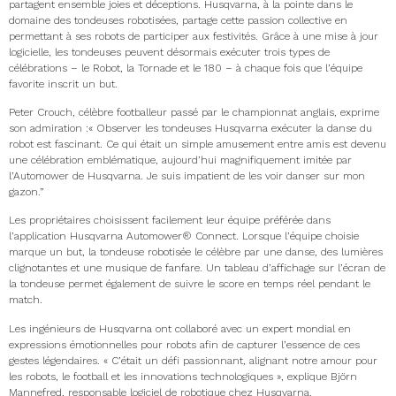
partagent ensemble joies et déceptions. Husqvarna, à la pointe dans le
domaine des tondeuses robotisées, partage cette passion collective en
permettant à ses robots de participer aux festivités. Grâce à une mise à jour
logicielle, les tondeuses peuvent désormais exécuter trois types de
célébrations – le Robot, la Tornade et le 180 – à chaque fois que l’équipe
favorite inscrit un but.
Peter Crouch, célèbre footballeur passé par le championnat anglais, exprime
son admiration :« Observer les tondeuses Husqvarna exécuter la danse du
robot est fascinant. Ce qui était un simple amusement entre amis est devenu
une célébration emblématique, aujourd’hui magnifiquement imitée par
l’Automower de Husqvarna. Je suis impatient de les voir danser sur mon
gazon.”
Les propriétaires choisissent facilement leur équipe préférée dans
l’application Husqvarna Automower® Connect. Lorsque l’équipe choisie
marque un but, la tondeuse robotisée le célèbre par une danse, des lumières
clignotantes et une musique de fanfare. Un tableau d’affichage sur l’écran de
la tondeuse permet également de suivre le score en temps réel pendant le
match. ​ ​ ​ ​
Les ingénieurs de Husqvarna ont collaboré avec un expert mondial en
expressions émotionnelles pour robots afin de capturer l’essence de ces
gestes légendaires. « C’était un défi passionnant, alignant notre amour pour
les robots, le football et les innovations technologiques », explique Björn
Mannefred, responsable logiciel de robotique chez Husqvarna.