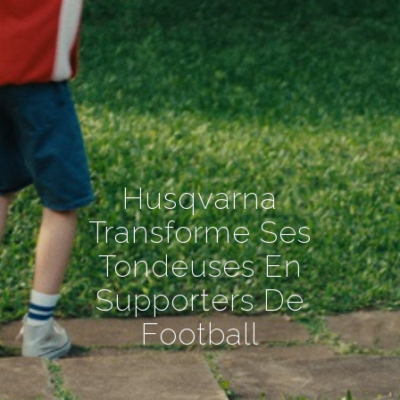
Husqvarna
Transforme Ses
Tondeuses En
Supporters De
Football