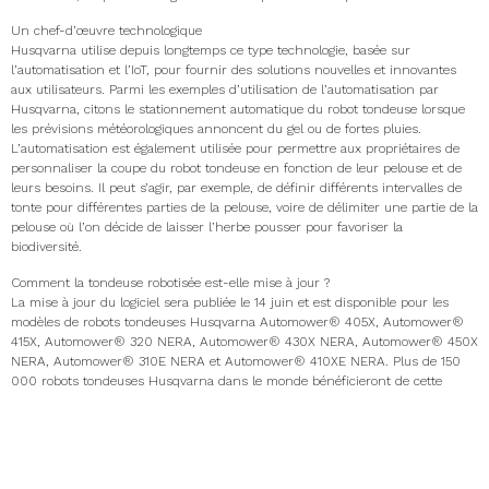
Un chef-d’œuvre technologique
Husqvarna utilise depuis longtemps ce type technologie, basée sur
l’automatisation et l’IoT, pour fournir des solutions nouvelles et innovantes
aux utilisateurs. Parmi les exemples d’utilisation de l’automatisation par
Husqvarna, citons le stationnement automatique du robot tondeuse lorsque
les prévisions météorologiques annoncent du gel ou de fortes pluies.
L’automatisation est également utilisée pour permettre aux propriétaires de
personnaliser la coupe du robot tondeuse en fonction de leur pelouse et de
leurs besoins. Il peut s’agir, par exemple, de définir différents intervalles de
tonte pour différentes parties de la pelouse, voire de délimiter une partie de la
pelouse où l’on décide de laisser l’herbe pousser pour favoriser la
biodiversité. ​ ​
Comment la tondeuse robotisée est-elle mise à jour ? ​
La mise à jour du logiciel sera publiée le 14 juin et est disponible pour les
modèles de robots tondeuses Husqvarna Automower® 405X, Automower®
415X, Automower® 320 NERA, Automower® 430X NERA, Automower® 450X
NERA, Automower® 310E NERA et Automower® 410XE NERA. Plus de 150
000 robots tondeuses Husqvarna dans le monde bénéficieront de cette
nouvelle fonctionnalité. Les utilisateurs seront informés de la mise à jour via
l’application Husqvarna Automower Connect. La mise à jour sera disponible
du 14 juin au 14 juillet 2024. ​ ​
Björn Mannefred conclut avec enthousiasme : « Les propriétaires tissent