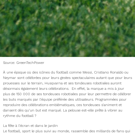
Source: GreenTechPower
À une époque où des icônes du football comme Messi, Cristiano Ronaldo ou
Neymar sont célébrées pour leurs gestes spectaculaires autant que pour leurs
prouesses sur le terrain, Husqvarna et ses tondeuses robotisées auront
désormais également leurs célébrations. ​ En effet, la marque a mis à jour
plus de 150 000 de ses tondeuses robotisées pour leur permettre de célébrer
les buts marqués par l’équipe préférée des utilisateurs. Programmées pour
reproduire des célébrations emblématiques, ces tondeuses s’animent et
dansent dès qu’un but est marqué. La pelouse est-elle prête à vibrer au
rythme du football ?
La fête à l’écran et dans le jardin
Le football, sport le plus suivi au monde, rassemble des milliards de fans qui