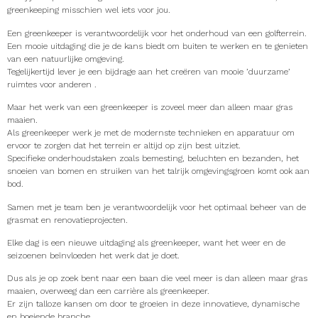
greenkeeping misschien wel iets voor jou.
Een greenkeeper is verantwoordelijk voor het onderhoud van een golfterrein.
Een mooie uitdaging die je de kans biedt om buiten te werken en te genieten
van een natuurlijke omgeving.
Tegelijkertijd lever je een bijdrage aan het creëren van mooie ’duurzame’
ruimtes voor anderen .
Maar het werk van een greenkeeper is zoveel meer dan alleen maar gras
maaien.
Als greenkeeper werk je met de modernste technieken en apparatuur om
ervoor te zorgen dat het terrein er altijd op zijn best uitziet.
Specifieke onderhoudstaken zoals bemesting, beluchten en bezanden, het
snoeien van bomen en struiken van het talrijk omgevingsgroen komt ook aan
bod.
Samen met je team ben je verantwoordelijk voor het optimaal beheer van de
grasmat en renovatieprojecten.
Elke dag is een nieuwe uitdaging als greenkeeper, want het weer en de
seizoenen beïnvloeden het werk dat je doet.
Dus als je op zoek bent naar een baan die veel meer is dan alleen maar gras
maaien, overweeg dan een carrière als greenkeeper.
Er zijn talloze kansen om door te groeien in deze innovatieve, dynamische
en boeiende branche.