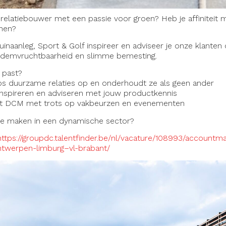
 relatiebouwer met een passie voor groen? Heb je affiniteit m
anen?
naanleg, Sport & Golf inspireer en adviseer je onze klanten
odemvruchtbaarheid en slimme bemesting.
b past?
s duurzame relaties op en onderhoudt ze als geen ander
inspireren en adviseren met jouw productkennis
gt
DCM
met trots op vakbeurzen en evenementen
 te maken in een dynamische sector?
https://groupdc.talentfinder.be/nl/vacature/108993/accountma
ntwerpen-limburg–vl-brabant/