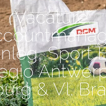
Vacature:
ccountmanag
nleg, Sport 
egio Antwer
urg & Vl. Br