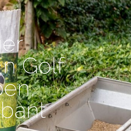
er
En Golf
pen,
abant