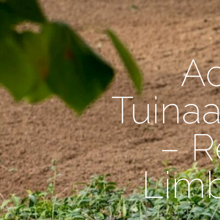
A
Tuinaa
– R
Limb