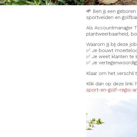
🌱 Ben jij een geboren
sportvelden en golfb
Als Accountmanager Tui
plantweerbaarheid, b
Waarom jij bij deze jo
✅ Je bouwt moeiteloo
✅ Je weet klanten te 
✅ Je vertegenwoordi
Klaar om het verschil
Klik dan op deze link:
sport-en-golf–regio-a