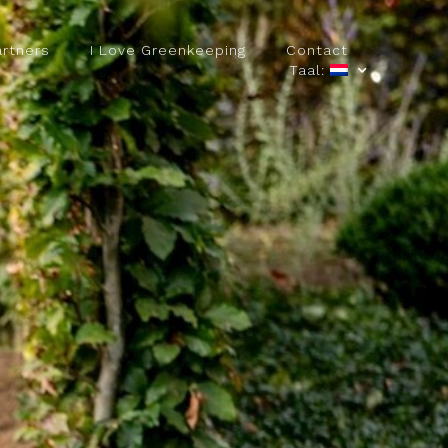
artners
I Love Greenkeeping
Contact
Taal: