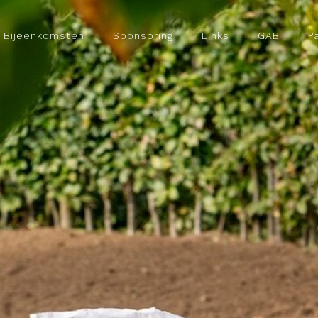
Bijeenkomsten
Sponsoring
Links
GAB
P