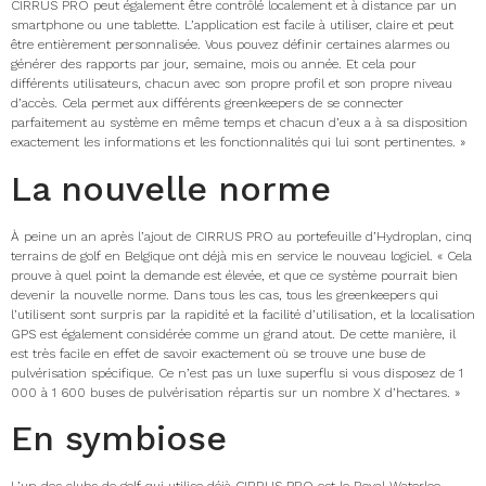
CIRRUS PRO peut également être contrôlé localement et à distance par un
smartphone ou une tablette. L’application est facile à utiliser, claire et peut
être entièrement personnalisée. Vous pouvez définir certaines alarmes ou
générer des rapports par jour, semaine, mois ou année. Et cela pour
différents utilisateurs, chacun avec son propre profil et son propre niveau
d’accès. Cela permet aux différents greenkeepers de se connecter
parfaitement au système en même temps et chacun d’eux a à sa disposition
exactement les informations et les fonctionnalités qui lui sont pertinentes. »
La nouvelle norme
À peine un an après l’ajout de CIRRUS PRO au portefeuille d’Hydroplan, cinq
terrains de golf en Belgique ont déjà mis en service le nouveau logiciel. « Cela
prouve à quel point la demande est élevée, et que ce système pourrait bien
devenir la nouvelle norme. Dans tous les cas, tous les greenkeepers qui
l’utilisent sont surpris par la rapidité et la facilité d’utilisation, et la localisation
GPS est également considérée comme un grand atout. De cette manière, il
est très facile en effet de savoir exactement où se trouve une buse de
pulvérisation spécifique. Ce n’est pas un luxe superflu si vous disposez de 1
000 à 1 600 buses de pulvérisation répartis sur un nombre X d’hectares. »
En symbiose
L’un des clubs de golf qui utilise déjà CIRRUS PRO est le Royal Waterloo.